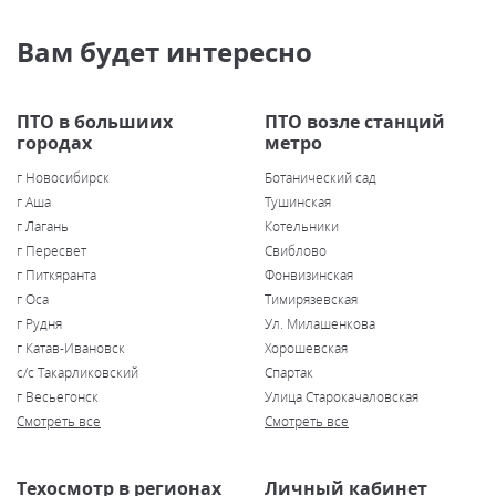
Вам будет интересно
ПТО в большиих
ПТО возле станций
городах
метро
г Новосибирск
Ботанический сад
г Аша
Тушинская
г Лагань
Котельники
г Пересвет
Свиблово
г Питкяранта
Фонвизинская
г Оса
Тимирязевская
г Рудня
Ул. Милашенкова
г Катав-Ивановск
Хорошевская
с/с Такарликовский
Спартак
г Весьегонск
Улица Старокачаловская
Смотреть все
Смотреть все
Техосмотр в регионах
Личный кабинет