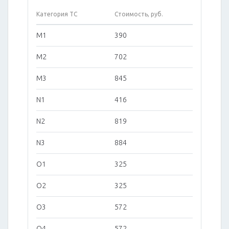
Категория ТС
Стоимость, руб.
M1
390
M2
702
M3
845
N1
416
N2
819
N3
884
O1
325
O2
325
O3
572
O4
572