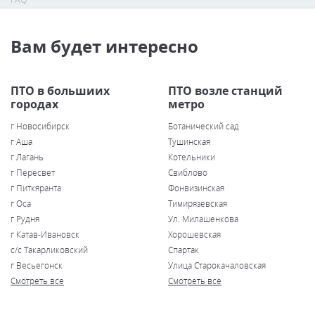
Вам будет интересно
ПТО в большиих
ПТО возле станций
городах
метро
г Новосибирск
Ботанический сад
г Аша
Тушинская
г Лагань
Котельники
г Пересвет
Свиблово
г Питкяранта
Фонвизинская
г Оса
Тимирязевская
г Рудня
Ул. Милашенкова
г Катав-Ивановск
Хорошевская
с/с Такарликовский
Спартак
г Весьегонск
Улица Старокачаловская
Смотреть все
Смотреть все