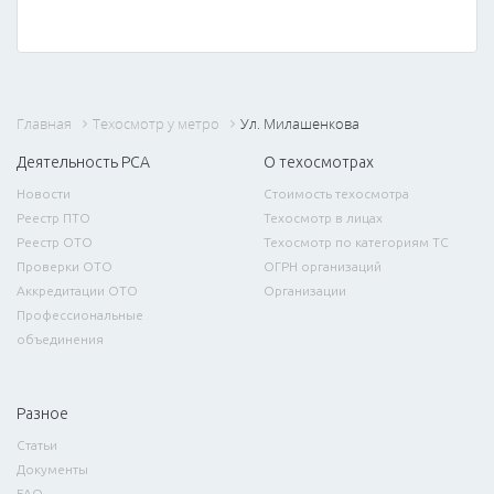
Главная
Техосмотр у метро
Ул. Милашенкова
Деятельность РСА
О техосмотрах
Новости
Стоимость техосмотра
Реестр ПТО
Техосмотр в лицах
Реестр ОТО
Техосмотр по категориям ТС
Проверки ОТО
ОГРН организаций
Аккредитации ОТО
Организации
Профессиональные
объединения
Разное
Статьи
Документы
FAQ