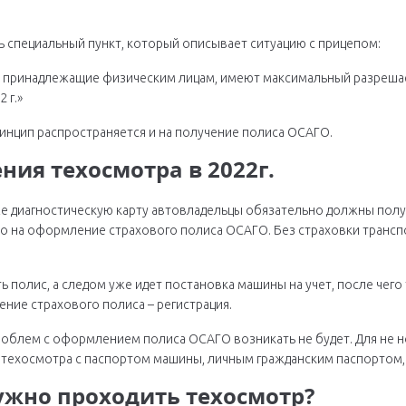
ь специальный пункт, который описывает ситуацию с прицепом:
 принадлежащие физическим лицам, имеют максимальный разрешаемы
 г.»
инцип распространяется и на получение полиса ОСАГО.
ия техосмотра в 2022г.
же диагностическую карту автовладельцы обязательно должны получ
аво на оформление страхового полиса ОСАГО. Без страховки трансп
ь полис, а следом уже идет постановка машины на учет, после чего
ение страхового полиса – регистрация.
облем с оформлением полиса ОСАГО возникать не будет. Для не н
ю техосмотра с паспортом машины, личным гражданским паспортом,
ужно проходить техосмотр?