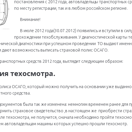
постановления с 2012 года, автовладельцы транспортных ср
по месту регистрации, так и в любом российском регионе.
Внимание!
В июле 2012 года(30.07.2012) появились и вступили в си
прохождении техобслуживания. У диагностической карты т
нической диагностики при успешном проведении ТО выдают именно 
м дают возможность выписать страховой полис ОСАГО.
ранспортных средств 2012 года, выглядит следующим образом:
ия техосмотра.
олиса ОСАГО, который можно получить на основании уже выданной
тного средства.
кументов была так же изменена: немногим временем ранее для пр
ормить страховое свидетельство ,в настоящем же приобрести стр
ле техосмотра, не получится, сначала необходимо пройти техосмот
тем автовладельцам машины которых успешно прошли техосмотр.