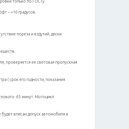
ровки только по ГОСТу.
фт – >10 градусов.
утствие пореза и вздутий, диски
веществ.
ле, проверяется ее световая пропускная
а ( срок его годности, показания
узового- 65 минут. Мотоцикл
е будет вписан допуск автомобиля в