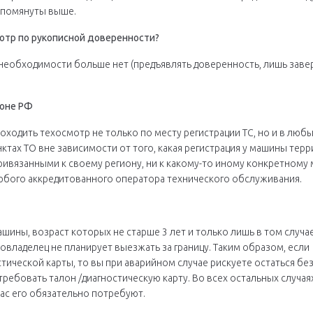
упомянуты выше.
отр по рукописной доверенности?
необходимости больше нет (предъявлять доверенность, лишь заве
ионе РФ
оходить техосмотр не только по месту регистрации ТС, но и в любы
тах ТО вне зависимости от того, какая регистрация у машины тер
ривязанными к своему региону, ни к какому-то иному конкретному
юбого аккредитованного оператора технического обслуживания.
ашины, возраст которых не старше 3 лет и только лишь в том случ
товладелец не планирует выезжать за границу. Таким образом, если
стической карты, то вы при аварийном случае рискуете остаться б
отребовать талон /диагностическую карту. Во всех остальных случа
ас его обязательно потребуют.