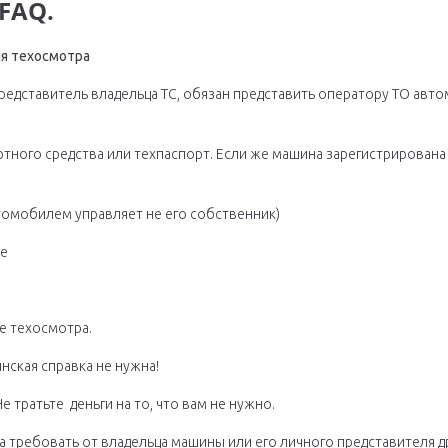
FAQ.
я техосмотра
едставитель владельца ТС, обязан представить оператору ТО авто
тного средства или техпаспорт. Если же машина зарегистрирована 
втомобилем управляет не его собственник)
ие
е техосмотра.
ская справка не нужна!
 тратьте деньги на то, что вам не нужно.
а требовать от владельца машины или его личного представителя д