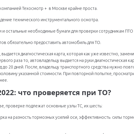
компанией Техосмотр + в Москве крайне проста.
едение технического инструментального осмотра.
и и остальные необходимые бумаги для проверки сотрудникам ПТО
тов обязательно предоставить автомобиль для ТО.
 выдается диагностическая карта, которая как уже известно, заме
ервого раза то, автовладельцу выдается на руки диагностическая к
д до 20 дней. После, владельцу транспортного средства нужно пов
 половину указанной стоимости. При повторной попытке, просматр
нее.
022: что проверяется при ТО?
кве, проверке подлежат основные узлы ТС, их шесть:
рка на разность тормозных усилий оси, эффективность силы торм