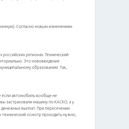
ренную). Согласно новым изменениям
х российских регионах. Технический
риториально. Это нововведение
 муниципальному образованию Так,
ае если автомобиль вообще не
 вы застраховали машину по КАСКО, а у
ез денежных выплат. При пересечении
ях технический осмотр проходить нужно,