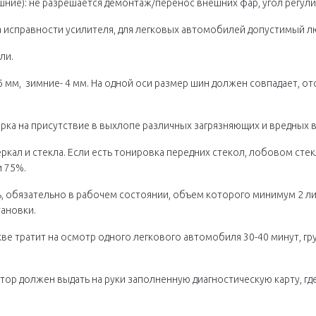
ие): не разрешается демонтаж/перенос внешних фар, угол регули
а исправности усилителя, для легковых автомобилей допустимый лю
ли.
6 мм, зимние- 4 мм. На одной оси размер шин должен совпадает, отс
ерка на присутствие в выхлопе различных загрязняющих и вредных 
ркал и стекла. Если есть тонировка передних стекол, лобовом стек
 75%.
 обязательно в рабочем состоянии, объем которого минимум 2 литр
тановки.
кве тратит на осмотр одного легкового автомобиля 30-40 минут, гр
тор должен выдать на руки заполненную диагностическую карту, гд