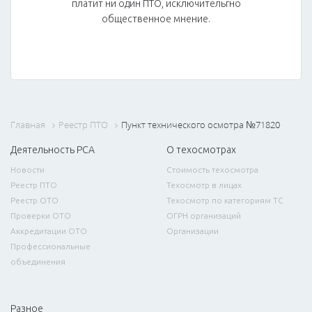
платит ни один ПТО, исключительгно
общественное мнение.
Главная
Реестр ПТО
Пункт технического осмотра №71820
Деятельность РСА
О техосмотрах
Новости
Стоимость техосмотра
Реестр ПТО
Техосмотр в лицах
Реестр ОТО
Техосмотр по категориям ТС
Проверки ОТО
ОГРН организаций
Аккредитации ОТО
Организации
Профессиональные
объединения
Разное