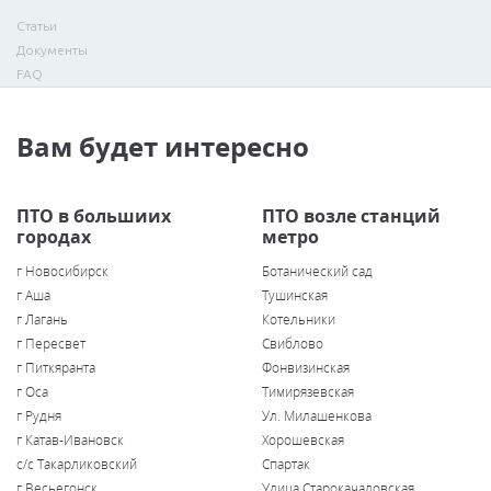
Статьи
Документы
FAQ
Вам будет интересно
ПТО в большиих
ПТО возле станций
городах
метро
г Новосибирск
Ботанический сад
г Аша
Тушинская
г Лагань
Котельники
г Пересвет
Свиблово
г Питкяранта
Фонвизинская
г Оса
Тимирязевская
г Рудня
Ул. Милашенкова
г Катав-Ивановск
Хорошевская
с/с Такарликовский
Спартак
г Весьегонск
Улица Старокачаловская