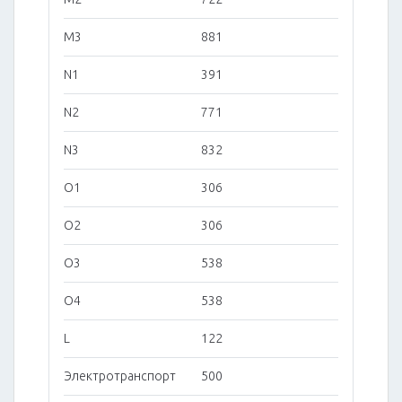
M3
881
N1
391
N2
771
N3
832
O1
306
O2
306
O3
538
O4
538
L
122
Электротранспорт
500