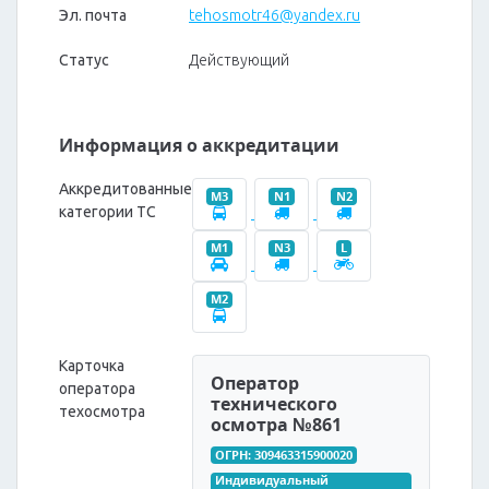
Эл. почта
tehosmotr46@yandex.ru
Статус
Действующий
Информация о аккредитации
Аккредитованные
M3
N1
N2
категории ТС
M1
N3
L
M2
Карточка
Оператор
оператора
технического
техосмотра
осмотра №861
ОГРН: 309463315900020
Индивидуальный 