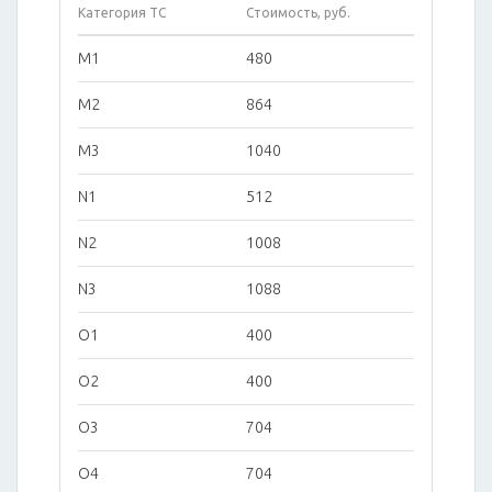
Категория ТС
Стоимость, руб.
M1
480
M2
864
M3
1040
N1
512
N2
1008
N3
1088
O1
400
O2
400
O3
704
O4
704