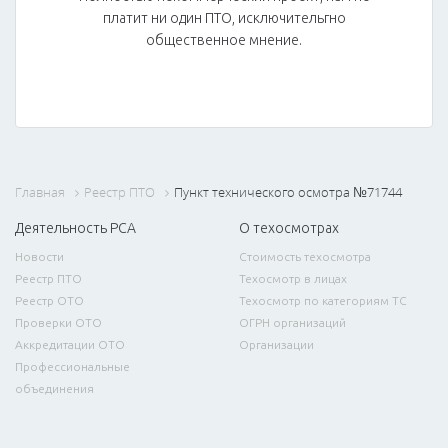
платит ни один ПТО, исключительгно
общественное мнение.
Главная
Реестр ПТО
Пункт технического осмотра №71744
Деятельность РСА
О техосмотрах
Новости
Стоимость техосмотра
Реестр ПТО
Техосмотр в лицах
Реестр ОТО
Техосмотр по категориям ТС
Проверки ОТО
ОГРН организаций
Аккредитации ОТО
Организации
Профессиональные
объединения