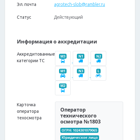
Эл. почта
agrotech-slob@rambler.ru
Статус
Действующий
Информация о аккредитации
Аккредитованные
M3
N1
N2
категории ТС
M1
N3
L
M2
Карточка
Оператор
оператора
технического
техосмотра
осмотра №1803
ОГРН: 1024301079065
Юридическое лицо