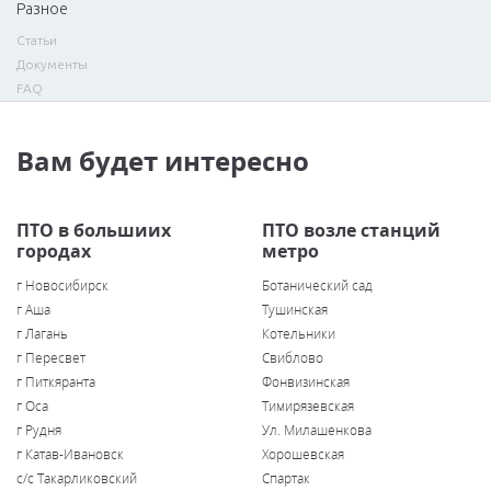
Разное
Статьи
Документы
FAQ
Вам будет интересно
ПТО в большиих
ПТО возле станций
городах
метро
г Новосибирск
Ботанический сад
г Аша
Тушинская
г Лагань
Котельники
г Пересвет
Свиблово
г Питкяранта
Фонвизинская
г Оса
Тимирязевская
г Рудня
Ул. Милашенкова
г Катав-Ивановск
Хорошевская
с/с Такарликовский
Спартак