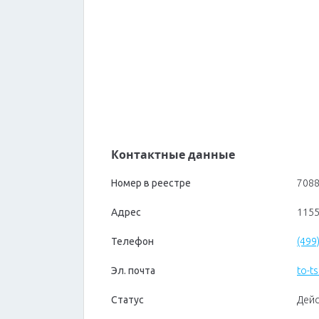
Контактные данные
Номер в реестре
708
Адрес
1155
Телефон
(499
Эл. почта
to-t
Статус
Дей