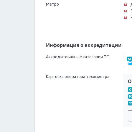
Метро
M
M
M
Информация о аккредитации
Аккредитованные категории ТС
M
Карточка оператора техосмотра
О
О
Ю
1