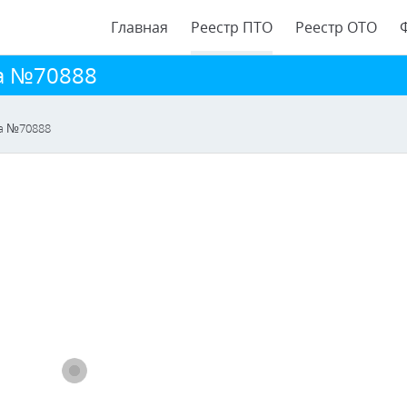
Главная
Реестр ПТО
Реестр ОТО
ра №70888
ра №70888