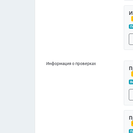
И
П
Информация о проверках
П
В
П
П