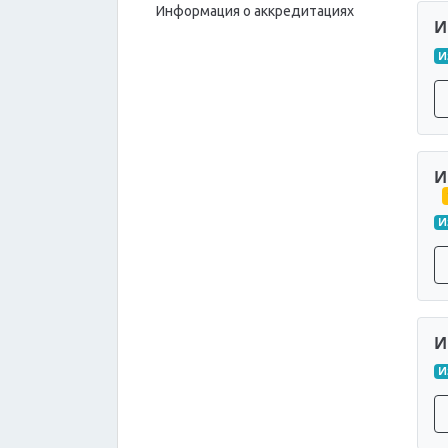
Информация о аккредитациях
И
И
И
И
И
И