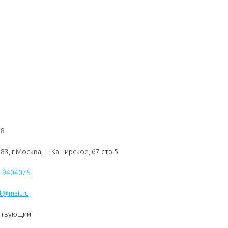
88
83, г Москва, ш Каширское, 67 стр.5
) 9404075
st@mail.ru
ствующий