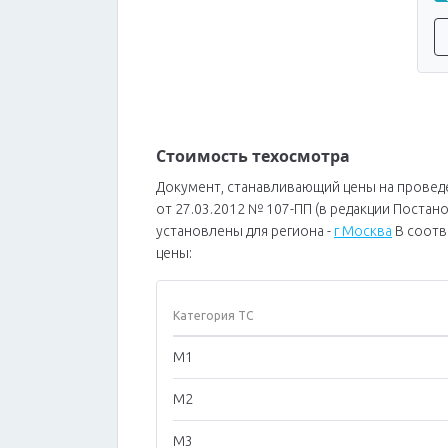
Стоимость техосмотра
Документ, станавливающий цены на провед
от 27.03.2012 № 107-ПП (в редакции Постан
установлены для региона -
г Москва
В соотв
цены:
Категория ТС
M1
M2
M3