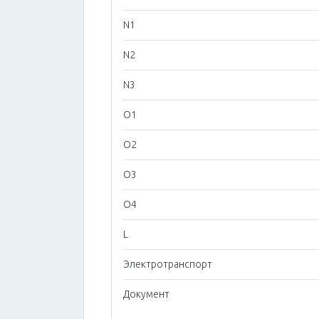
N1
N2
N3
O1
O2
O3
O4
L
Электротранспорт
Документ