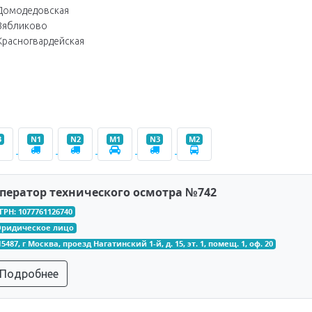
Домодедовская
Зябликово
Красногвардейская
3
N1
N2
M1
N3
M2
ператор технического осмотра №742
ГРН: 1077761126740
ридическое лицо
15487, г Москва, проезд Нагатинский 1-й, д. 15, эт. 1, помещ. 1, оф. 20
Подробнее