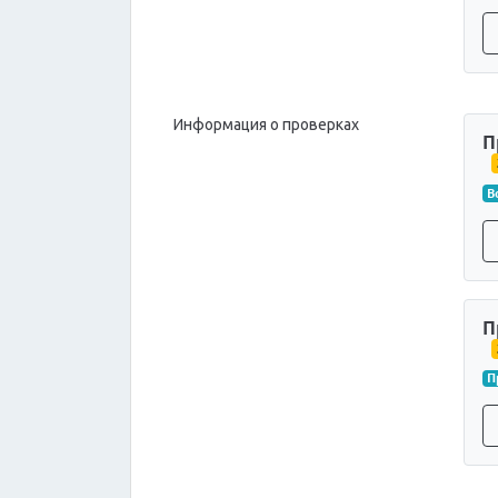
Информация о проверках
П
В
П
П