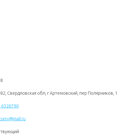
48
82, Свердловская обл, г Артемовский, пер Полярников, 1
) 6326790
serv@mail.ru
ствующий