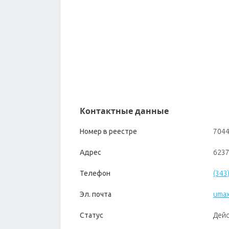
Контактные данные
Номер в реестре
704
Адрес
6237
Телефон
(343
Эл. почта
umax
Статус
Дей