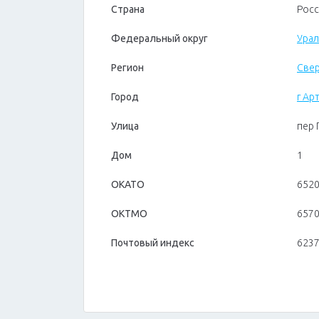
Страна
Росс
Федеральный округ
Урал
Регион
Свер
Город
г Ар
Улица
пер 
Дом
1
ОКАТО
652
ОКТМО
657
Почтовый индекс
623