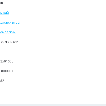
ия
ьский
дловская обл
темовский
Полярников
02501000
03000001
782