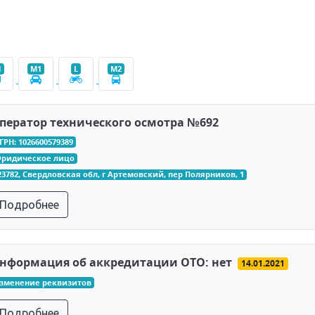
1
M1
L
M2
ператор технического осмотра №692
ГРН: 1026600579389
ридическое лицо
23782, Свердловская обл, г Артемовский, пер Полярников, 1
Подробнее
нформация об аккредитации ОТО: нет
14.01.2021
зменение реквизитов
Подробнее