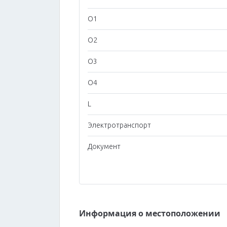
O1
O2
O3
O4
L
Электротранспорт
Документ
Информация о местоположении