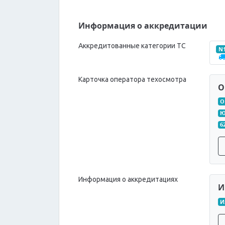
Информация о аккредитации
Аккредитованные категории ТС
N
Карточка оператора техосмотра
О
О
Ю
6
Информация о аккредитациях
И
И