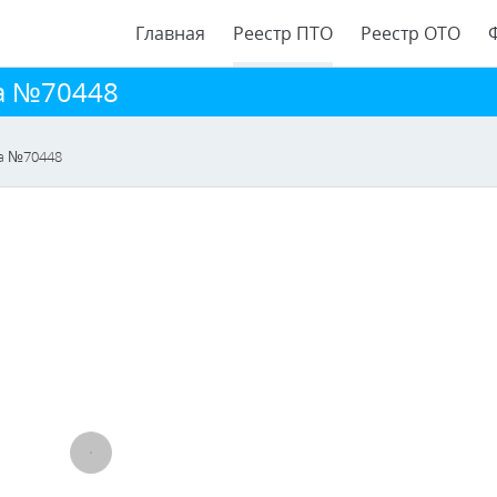
Главная
Реестр ПТО
Реестр ОТО
ра №70448
ра №70448