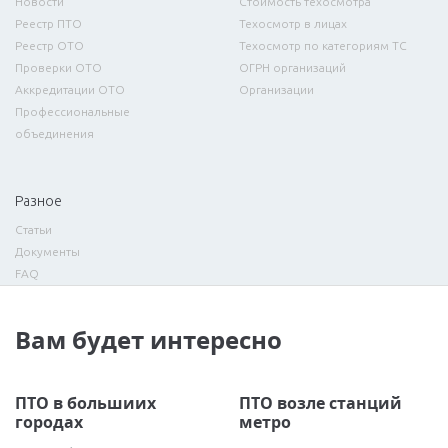
Новости
Стоимость техосмотра
Реестр ПТО
Техосмотр в лицах
Реестр ОТО
Техосмотр по категориям ТС
Проверки ОТО
ОГРН организаций
Аккредитации ОТО
Организации
Профессиональные
объединения
Разное
Статьи
Документы
FAQ
Вам будет интересно
ПТО в большиих
ПТО возле станций
городах
метро