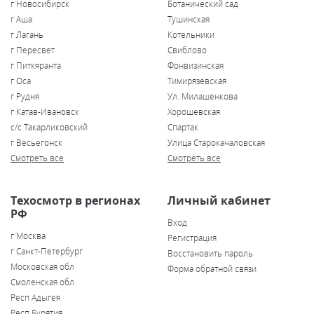
г Новосибирск
Ботанический сад
г Аша
Тушинская
г Лагань
Котельники
г Пересвет
Свиблово
г Питкяранта
Фонвизинская
г Оса
Тимирязевская
г Рудня
Ул. Милашенкова
г Катав-Ивановск
Хорошевская
с/с Такарликовский
Спартак
г Весьегонск
Улица Старокачаловская
Смотреть все
Смотреть все
Техосмотр в регионах
Личный кабинет
РФ
Вход
г Москва
Регистрация
г Санкт-Петербург
Восстановить пароль
Московская обл
Форма обратной связи
Смоленская обл
Респ Адыгея
Респ Бурятия