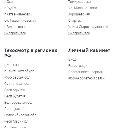
г Оса
Тимирязевская
г Рудня
Ул. Милашенкова
г Катав-Ивановск
Хорошевская
с/с Такарликовский
Спартак
г Весьегонск
Улица Старокачаловская
Смотреть все
Смотреть все
Техосмотр в регионах
Личный кабинет
РФ
Вход
г Москва
Регистрация
г Санкт-Петербург
Восстановить пароль
Московская обл
Форма обратной связи
Смоленская обл
Респ Адыгея
Респ Бурятия
Белгородская обл
Липецкая обл
Новосибирская обл
Респ Марий Эл
Смотреть все