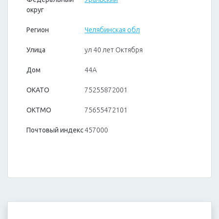
округ
Регион
Челябинская обл
Улица
ул 40 лет Октября
Дом
44А
ОКАТО
75255872001
ОКТМО
75655472101
Почтовый индекс
457000