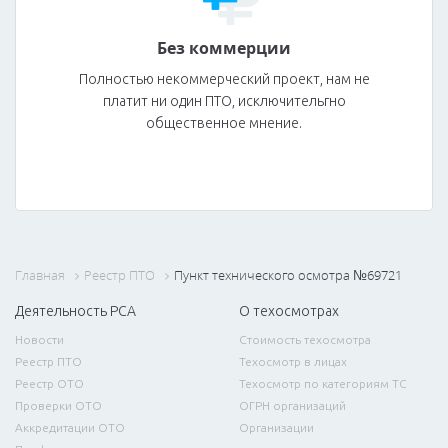
Без коммерции
Полностью некоммерческий проект, нам не
платит ни один ПТО, исключительгно
общественное мнение.
Главная
Реестр ПТО
Пункт технического осмотра №69721
Деятельность РСА
О техосмотрах
Новости
Стоимость техосмотра
Реестр ПТО
Техосмотр в лицах
Реестр ОТО
Техосмотр по категориям ТС
Проверки ОТО
ОГРН организаций
Аккредитации ОТО
Организации