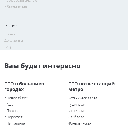
Профессиональные
объединения
Разное
Статьи
Документы
FAQ
Вам будет интересно
ПТО в большиих
ПТО возле станций
городах
метро
г Новосибирск
Ботанический сад
г Аша
Тушинская
г Лагань
Котельники
г Пересвет
Свиблово
г Питкяранта
Фонвизинская