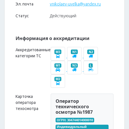
Эл. почта
vnikolaev-uvelka@yandex.ru
Статус
Действующий
Информация о аккредитации
Аккредитованные
M3
N1
N2
категории ТС
M1
N3
L
M2
Карточка
Оператор
оператора
технического
техосмотра
осмотра №1987
ОГРН: 304744014000010
Индивидуальный 