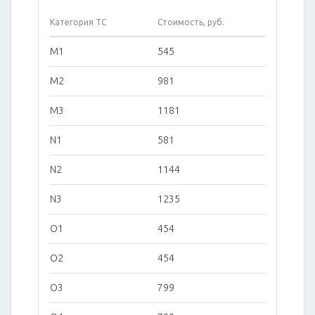
Категория ТС
Стоимость, руб.
M1
545
M2
981
M3
1181
N1
581
N2
1144
N3
1235
O1
454
O2
454
O3
799