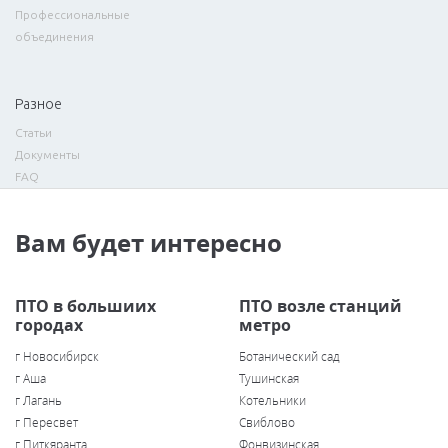
Профессиональные
объединения
Разное
Статьи
Документы
FAQ
Вам будет интересно
ПТО в большиих
ПТО возле станций
городах
метро
г Новосибирск
Ботанический сад
г Аша
Тушинская
г Лагань
Котельники
г Пересвет
Свиблово
г Питкяранта
Фонвизинская