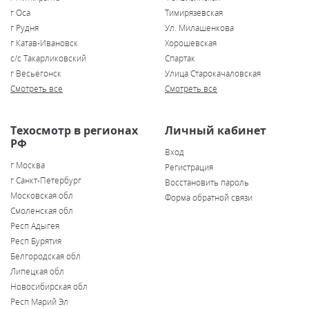
г Оса
Тимирязевская
г Рудня
Ул. Милашенкова
г Катав-Ивановск
Хорошевская
с/с Такарликовский
Спартак
г Весьегонск
Улица Старокачаловская
Смотреть все
Смотреть все
Техосмотр в регионах
Личный кабинет
РФ
Вход
г Москва
Регистрация
г Санкт-Петербург
Восстановить пароль
Московская обл
Форма обратной связи
Смоленская обл
Респ Адыгея
Респ Бурятия
Белгородская обл
Липецкая обл
Новосибирская обл
Респ Марий Эл