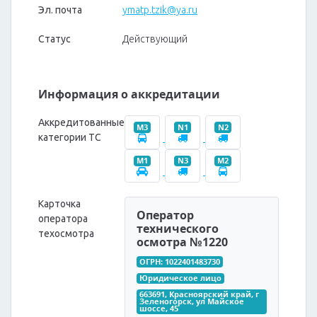
Эл. почта
ymatp.tzik@ya.ru
Статус
Действующий
Информация о аккредитации
Аккредитованные
M3
N1
N2
категории ТС
M1
N3
M2
Карточка
Оператор
оператора
технического
техосмотра
осмотра №1220
ОГРН: 1022401483730
Юридическое лицо
663691, Красноярский край, г 
Зеленогорск, ул Майское 
шоссе, 45