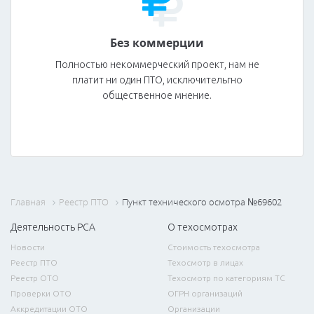
Без коммерции
Полностью некоммерческий проект, нам не
платит ни один ПТО, исключительгно
общественное мнение.
Главная
Реестр ПТО
Пункт технического осмотра №69602
Деятельность РСА
О техосмотрах
Новости
Стоимость техосмотра
Реестр ПТО
Техосмотр в лицах
Реестр ОТО
Техосмотр по категориям ТС
Проверки ОТО
ОГРН организаций
Аккредитации ОТО
Организации