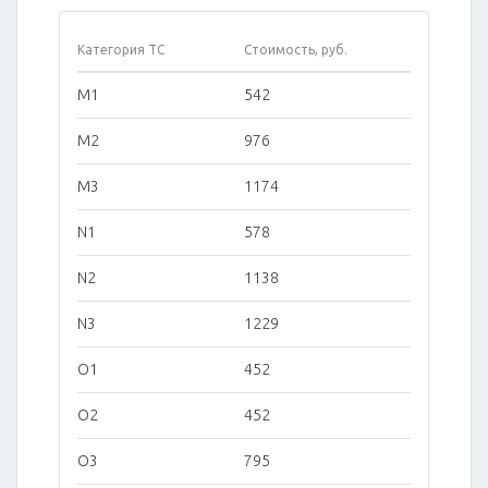
Категория ТС
Стоимость, руб.
M1
542
M2
976
M3
1174
N1
578
N2
1138
N3
1229
O1
452
O2
452
O3
795