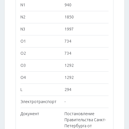
N1
940
N2
1850
N3
1997
O1
734
O2
734
O3
1292
O4
1292
L
294
Электротранспорт
-
Документ
Постановление
Правительства Санкт-
Петербурга от