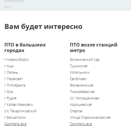
Документы
FAQ
Вам будет интересно
ПТО в большиих
ПТО возле станций
городах
метро
г Новосибирск
Ботанический сад
г Аша
Тушинская
г Лагань
Котельники
г Пересвет
Свиблово
г Питкяранта
Фонвизинская
г Оса
Тимирязевская
г Рудня
Ул. Милашенкова
г Катав-Ивановск
Хорошевская
с/с Такарликовский
Спартак
г Весьегонск
Улица Старокачаловская
Смотреть все
Смотреть все