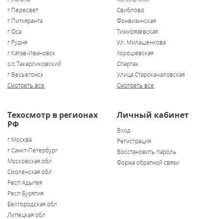
г Пересвет
Свиблово
г Питкяранта
Фонвизинская
г Оса
Тимирязевская
г Рудня
Ул. Милашенкова
г Катав-Ивановск
Хорошевская
с/с Такарликовский
Спартак
г Весьегонск
Улица Старокачаловская
Смотреть все
Смотреть все
Техосмотр в регионах
Личный кабинет
РФ
Вход
г Москва
Регистрация
г Санкт-Петербург
Восстановить пароль
Московская обл
Форма обратной связи
Смоленская обл
Респ Адыгея
Респ Бурятия
Белгородская обл
Липецкая обл