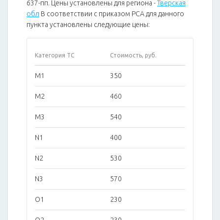
637-пп. Цены установлены для региона -
Тверская
обл
В соответствии с приказом РСА для данного
пункта установлены следующие цены:
Категория ТС
Стоимость, руб.
M1
350
M2
460
M3
540
N1
400
N2
530
N3
570
O1
230