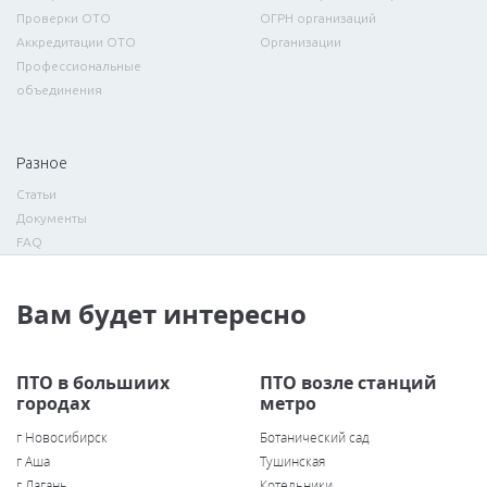
Проверки ОТО
ОГРН организаций
Аккредитации ОТО
Организации
Профессиональные
объединения
Разное
Статьи
Документы
FAQ
Вам будет интересно
ПТО в большиих
ПТО возле станций
городах
метро
г Новосибирск
Ботанический сад
г Аша
Тушинская
г Лагань
Котельники