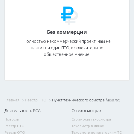
Без коммерции
Полностью некоммерческий проект, нам не
платит ни один ПТО, исключительгно
общественное мнение.
Главная
Реестр ПТО
Пункт технического осмотра №68795
Деятельность РСА
О техосмотрах
Новости
Стоимость техосмотра
Реестр ПТО
Техосмотр в лицах
Реестр ОТО
Техосмотр по категориям ТС