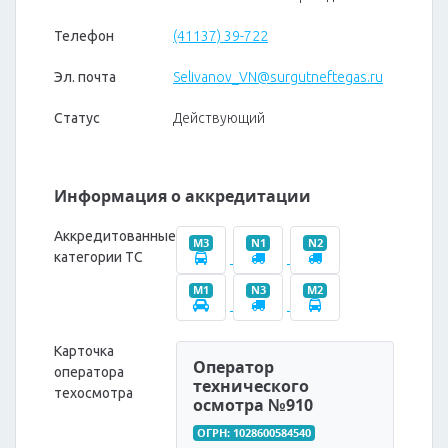
Телефон
(41137) 39-722
Эл. почта
Selivanov_VN@surgutneftegas.ru
Статус
Действующий
Информация о аккредитации
Аккредитованные
M3
N1
N2
категории ТС
M1
N3
M2
Карточка
Оператор
оператора
технического
техосмотра
осмотра №910
ОГРН: 1028600584540