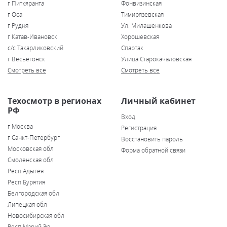
г Питкяранта
Фонвизинская
г Оса
Тимирязевская
г Рудня
Ул. Милашенкова
г Катав-Ивановск
Хорошевская
с/с Такарликовский
Спартак
г Весьегонск
Улица Старокачаловская
Смотреть все
Смотреть все
Техосмотр в регионах
Личный кабинет
РФ
Вход
г Москва
Регистрация
г Санкт-Петербург
Восстановить пароль
Московская обл
Форма обратной связи
Смоленская обл
Респ Адыгея
Респ Бурятия
Белгородская обл
Липецкая обл
Новосибирская обл
Респ Марий Эл