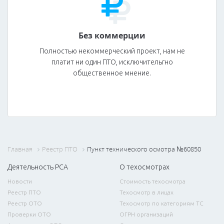
Без коммерции
Полностью некоммерческий проект, нам не
платит ни один ПТО, исключительгно
общественное мнение.
Главная
Реестр ПТО
Пункт технического осмотра №60850
Деятельность РСА
О техосмотрах
Новости
Стоимость техосмотра
Реестр ПТО
Техосмотр в лицах
Реестр ОТО
Техосмотр по категориям ТС
Проверки ОТО
ОГРН организаций