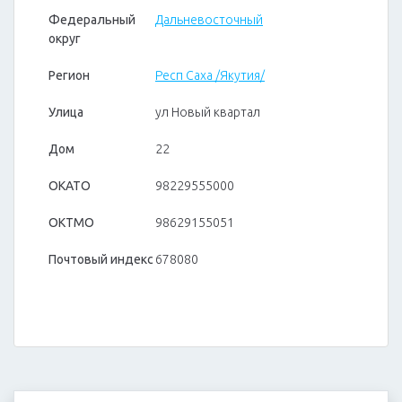
Федеральный
Дальневосточный
округ
Регион
Респ Саха /Якутия/
Улица
ул Новый квартал
Дом
22
ОКАТО
98229555000
ОКТМО
98629155051
Почтовый индекс
678080