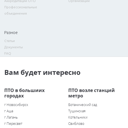
Аккредитации ОТО
Организации
Профессиональные
объединения
Разное
Статьи
Документы
FAQ
Вам будет интересно
ПТО в большиих
ПТО возле станций
городах
метро
г Новосибирск
Ботанический сад
г Аша
Тушинская
г Лагань
Котельники
г Пересвет
Свиблово