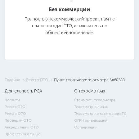
Без коммерции
Полностью некоммерческий проект, нам не
платит ни один ПТО, исключительгно
общественное мнение.
Главная
Реестр ПТО
Пункт технического осмотра №60383
Деятельность РСА
О техосмотрах
Новости
Стоимость техосмотра
Реестр ПТО
Техосмотр в лицах
Реестр ОТО
Техосмотр по категориям ТС
Проверки ОТО
ОГРН организаций
Аккредитации ОТО
Организации
Профессиональные