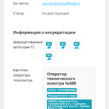
Эл. почта
suo-techkontrol@mail.ru
Статус
Не действующий
Информация о аккредитации
Аккредитованные
N1
N2
M1
категории ТС
N3
Карточка
Оператор
оператора
технического
техосмотра
осмотра №680
ОГРН: 1101038000084
Юридическое лицо
186870, Карелия Респ, 
Суоярвский р-н, г Суоярви, 
ул Суоярвское шоссе, здание 
КПП, д. 124