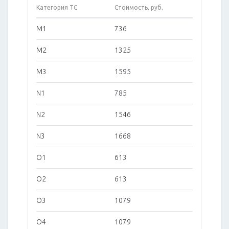
Категория ТС
Стоимость, руб.
M1
736
M2
1325
M3
1595
N1
785
N2
1546
N3
1668
O1
613
O2
613
O3
1079
O4
1079