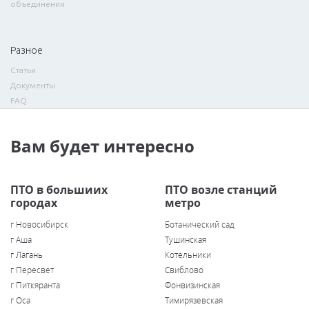
объединения
Разное
Статьи
Документы
FAQ
Вам будет интересно
ПТО в большиих
ПТО возле станций
городах
метро
г Новосибирск
Ботанический сад
г Аша
Тушинская
г Лагань
Котельники
г Пересвет
Свиблово
г Питкяранта
Фонвизинская
г Оса
Тимирязевская