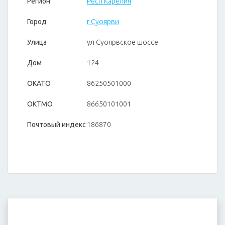
Регион
Респ Карелия
Город
г Суоярви
Улица
ул Суоярвское шоссе
Дом
124
ОКАТО
86250501000
ОКТМО
86650101001
Почтовый индекс
186870