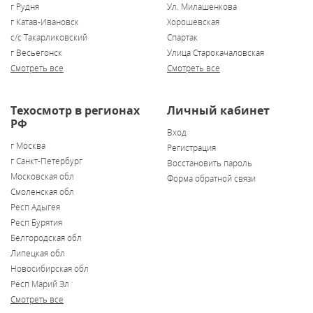
г Рудня
Ул. Милашенкова
г Катав-Ивановск
Хорошевская
с/с Такарликовский
Спартак
г Весьегонск
Улица Старокачаловская
Смотреть все
Смотреть все
Техосмотр в регионах
Личный кабинет
РФ
Вход
г Москва
Регистрация
г Санкт-Петербург
Восстановить пароль
Московская обл
Форма обратной связи
Смоленская обл
Респ Адыгея
Респ Бурятия
Белгородская обл
Липецкая обл
Новосибирская обл
Респ Марий Эл
Смотреть все