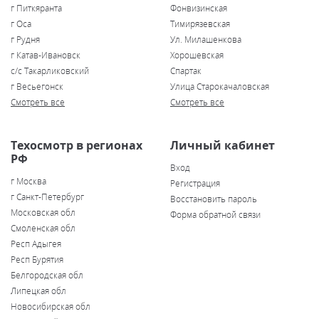
г Питкяранта
Фонвизинская
г Оса
Тимирязевская
г Рудня
Ул. Милашенкова
г Катав-Ивановск
Хорошевская
с/с Такарликовский
Спартак
г Весьегонск
Улица Старокачаловская
Смотреть все
Смотреть все
Техосмотр в регионах
Личный кабинет
РФ
Вход
г Москва
Регистрация
г Санкт-Петербург
Восстановить пароль
Московская обл
Форма обратной связи
Смоленская обл
Респ Адыгея
Респ Бурятия
Белгородская обл
Липецкая обл
Новосибирская обл