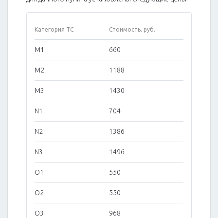
Категория ТС
Стоимость, руб.
M1
660
M2
1188
M3
1430
N1
704
N2
1386
N3
1496
O1
550
O2
550
O3
968