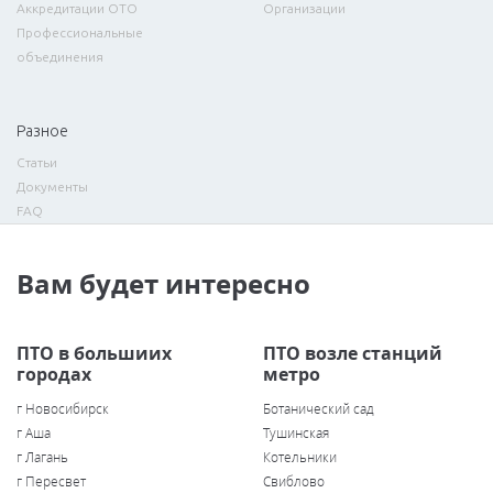
Аккредитации ОТО
Организации
Профессиональные
объединения
Разное
Статьи
Документы
FAQ
Вам будет интересно
ПТО в большиих
ПТО возле станций
городах
метро
г Новосибирск
Ботанический сад
г Аша
Тушинская
г Лагань
Котельники
г Пересвет
Свиблово