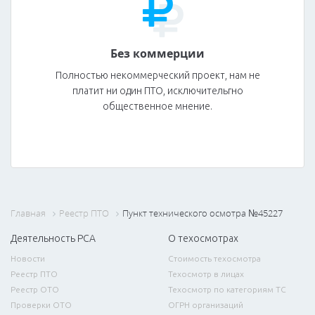
Без коммерции
Полностью некоммерческий проект, нам не
платит ни один ПТО, исключительгно
общественное мнение.
Главная
Реестр ПТО
Пункт технического осмотра №45227
Деятельность РСА
О техосмотрах
Новости
Стоимость техосмотра
Реестр ПТО
Техосмотр в лицах
Реестр ОТО
Техосмотр по категориям ТС
Проверки ОТО
ОГРН организаций