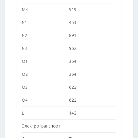
M3
919
N1
453
N2
891
N3
962
O1
354
O2
354
O3
622
O4
622
L
142
Электротранспорт
-