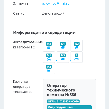
Эл. почта
al_dymov@mail.ru
Статус
Действующий
Информация о аккредитации
Аккредитованные
M3
N1
N2
категории ТС
M1
N3
L
M2
Карточка
Оператор
оператора
технического
техосмотра
осмотра №886
ОГРН: 310220429400020
Индивидуальный 