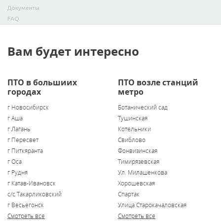
Документы
FAQ
Вам будет интересно
ПТО в большиих
ПТО возле станций
городах
метро
г Новосибирск
Ботанический сад
г Аша
Тушинская
г Лагань
Котельники
г Пересвет
Свиблово
г Питкяранта
Фонвизинская
г Оса
Тимирязевская
г Рудня
Ул. Милашенкова
г Катав-Ивановск
Хорошевская
с/с Такарликовский
Спартак
г Весьегонск
Улица Старокачаловская
Смотреть все
Смотреть все