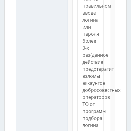
правильном
вводе
логина
или
пароля
более
3-х
раз(данное
действие
предотвратит
взломы
аккаунтов
добросовестных
операторов
ТО от
программ
подбора
логина