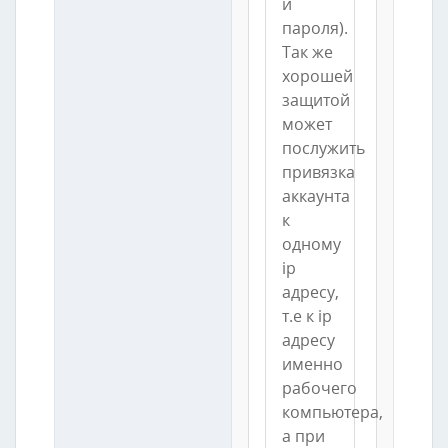
и
пароля).
Так же
хорошей
защитой
может
послужить
привязка
аккаунта
к
одному
ip
адресу,
т.е к ip
адресу
именно
рабочего
компьютера,
а при