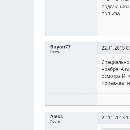
подглючивае
попытку.
Buyan77
22.11.2013 0
Гость
Специально 
ноября. А г
осмотра ИНОГ
приезжает и
Aleks
22.11.2013 1
Гость