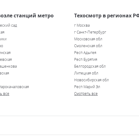
возле станций метро
Техосмотр в регионах Р
еский сад
г Москва
кая
г Санкт-Петербург
ники
Московская обл
во
Смоленская обл
инская
Респ Адыгея
евская
Респ Бурятия
лашенкова
Белгородская обл
вская
Липецкая обл
Новосибирская обл
тарокачаловская
Респ Марий Эл
ь все
Смотреть все