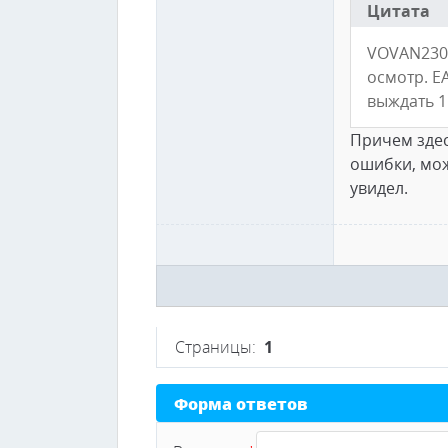
Цитата
VOVAN2308
осмотр. Е
выждать 1
Причем здес
ошибки, мож
увидел.
Страницы:
1
Форма ответов