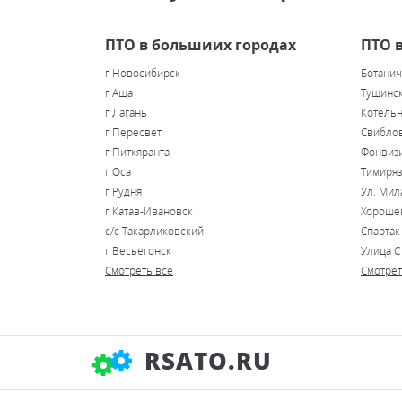
ПТО в большиих городах
ПТО 
г Новосибирск
Ботанич
г Аша
Тушинс
г Лагань
Котель
г Пересвет
Свибло
г Питкяранта
Фонвиз
г Оса
Тимиряз
г Рудня
Ул. Ми
г Катав-Ивановск
Хороше
с/с Такарликовский
Спартак
г Весьегонск
Улица С
Смотреть все
Смотрет
RSATO.RU