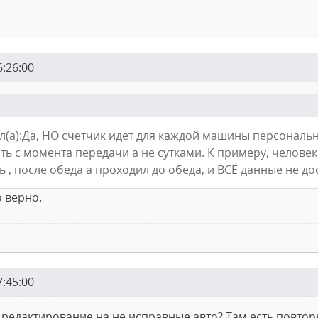
6:26:00
ал(а):Да, НО счетчик идет для каждой машины персональн
ть с момента передачи а не сутками. К примеру, человек
 , после обеда а проходил до обеда, и ВСЁ данные не дос
 верно.
7:45:00
 редактирование на не исправные авто? Там есть повто