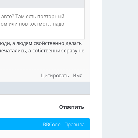
 авто? Там есть повторный
м или повт.остмот. , надо
люди, а людям свойственно делать
ечатались, а собственник сразу не
Цитировать
Имя
Ответить
BBCode
Правила