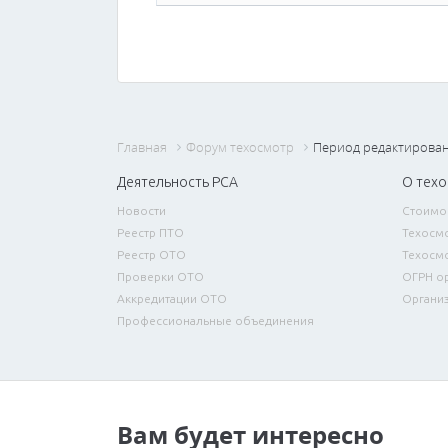
Главная
Форум техосмотр
Период редактирова
Деятельность РСА
О тех
Новости
Стоимо
Реестр ПТО
Техосмо
Реестр ОТО
Техосмо
Проверки ОТО
ОГРН о
Аккредитации ОТО
Органи
Профессиональные объединения
Вам будет интересно