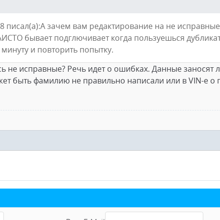
 писал(а):А зачем вам редактирование на не исправные
АИСТО бывает подглючивает когда пользуешься дубликато
 минуту и повторить попытку.
ь не исправные? Речь идет о ошибках. Данные заносят 
ет быть фамилию не правильно написали или в VIN-е о п