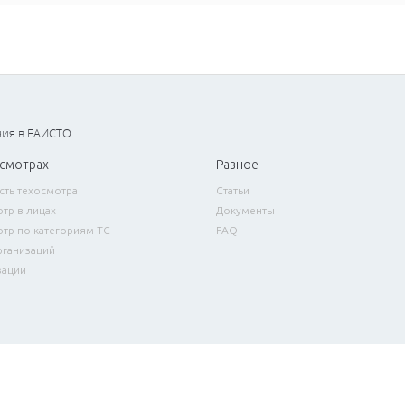
ния в ЕАИСТО
осмотрах
Разное
сть техосмотра
Статьи
тр в лицах
Документы
тр по категориям ТС
FAQ
рганизаций
зации