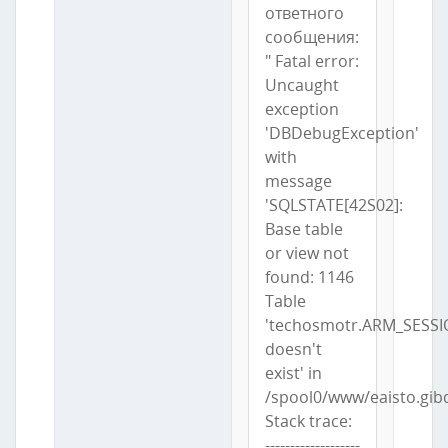
ответного
сообщения:
" Fatal error:
Uncaught
exception
'DBDebugException'
with
message
'SQLSTATE[42S02]:
Base table
or view not
found: 1146
Table
'techosmotr.ARM_SESSI
doesn't
exist' in
/spool0/www/eaisto.gib
Stack trace:
-------------------