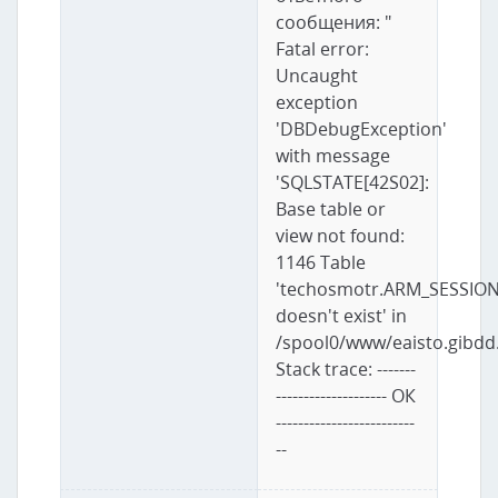
сообщения: "
Fatal error:
Uncaught
exception
'DBDebugException'
with message
'SQLSTATE[42S02]:
Base table or
view not found:
1146 Table
'techosmotr.ARM_SESSION
doesn't exist' in
/spool0/www/eaisto.gibdd
Stack trace: -------
-------------------- ОК
-------------------------
--