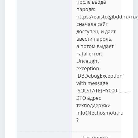
после ввода
пароля:
https://eaisto.gibdd.ru/r
сначала сайт
доступен, и дает
ввести пароль,
а потом выдает
Fatal error:
Uncaught
exception
'DBDebugException'
with message
'SQLSTATE[HY000]:........
ЭТО адрес
техподдержки
info@techosmotr.ru
?
Цитировать