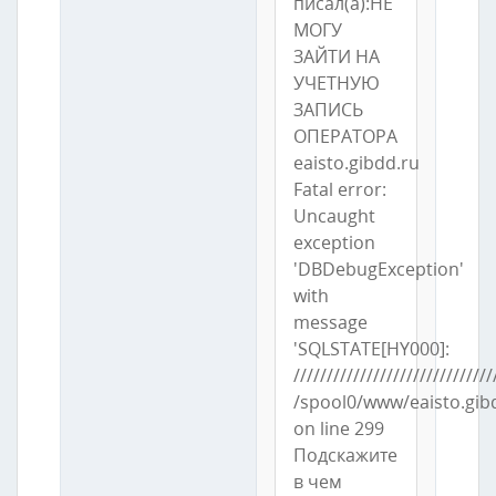
писал(а):НЕ
МОГУ
ЗАЙТИ НА
УЧЕТНУЮ
ЗАПИСЬ
ОПЕРАТОРА
eaisto.gibdd.ru
Fatal error:
Uncaught
exception
'DBDebugException'
with
message
'SQLSTATE[HY000]:
//////////////////////////////
/spool0/www/eaisto.gi
on line 299
Подскажите
в чем