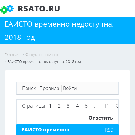
RSATO.RU
ЕАИСТО временно недоступна,
2018 год
Главная
Форум техосмотр
ЕАИСТО временно недоступна, 2018 год
Поиск
Правила
Войти
Страницы:
1
2
3
4
5
...
11
След.
Ответить
ЕАИСТО временно
RSS