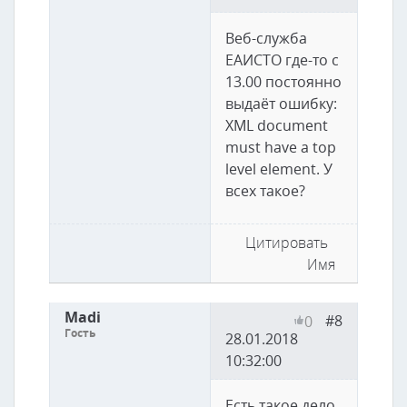
Веб-служба
ЕАИСТО где-то с
13.00 постоянно
выдаёт ошибку:
XML document
must have a top
level element. У
всех такое?
Цитировать
Имя
Madi
#8
0
Гость
28.01.2018
10:32:00
Есть такое дело