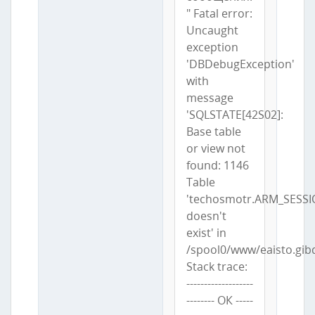
" Fatal error:
Uncaught
exception
'DBDebugException'
with
message
'SQLSTATE[42S02]:
Base table
or view not
found: 1146
Table
'techosmotr.ARM_SESSI
doesn't
exist' in
/spool0/www/eaisto.gib
Stack trace:
-------------------
-------- ОК -----