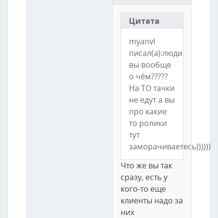
Цитата
myanvl
писал(а):люди
вы вообще
о чём?????
На ТО тачки
не едут а вы
про какие
то ролики
тут
заморачиваетесь))))))
Что же вы так
сразу, есть у
кого-то еще
клиенты надо за
них