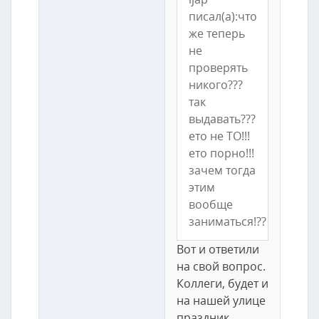
писал(а):что
же теперь
не
проверять
никого???
так
выдавать???
ето не ТО!!!
ето порно!!!
зачем тогда
этим
вообще
заниматься!??
Вот и ответили
на свой вопрос.
Коллеги, будет и
на нашей улице
праздник.