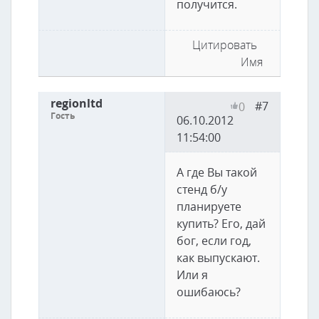
получится.
Цитировать
Имя
regionltd
#7
0
Гость
06.10.2012
11:54:00
А где Вы такой
стенд б/у
планируете
купить? Его, дай
бог, если год,
как выпускают.
Или я
ошибаюсь?