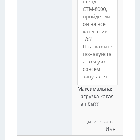
стенд
СТМ-8000,
пройдет ли
он на все
категории
т/с?
Подскажите
пожалуйста,
а то я уже
совсем
запутался.
Максимальная
нагрузка какая
на нём??
Цитировать
Имя