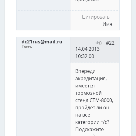
Цитировать
Имя
dc21rus@mail.ru
#22
0
Гость
14.04.2013
10:32:00
Впереди
акредитация,
имеется
тормозной
стенд СТМ-8000,
пройдет ли он
на все
категории т/с?
Подскажите