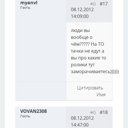
myanvl
#17
0
Гость
08.12.2012
14:09:00
люди вы
вообще о
чём????? На ТО
тачки не едут а
вы про какие то
ролики тут
заморачиваетесь))))))
Цитировать
Имя
VOVAN2308
#18
0
Гость
08.12.2012
14:47:00